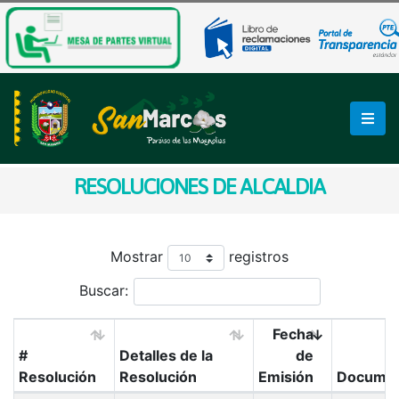
RESOLUCIONES DE ALCALDIA
Mostrar
registros
Buscar:
Fecha
#
Detalles de la
de
Resolución
Resolución
Emisión
Docume