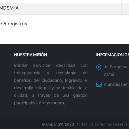
-MDSM-А
e 5 registros
NUESTRA MISIÓN
INFORMACION G
Brindar servicios decalidad con
Jr. Progreso
transparencia y tecnologia en
Arma
beneficio del ciudadano, logrando el
munidesanm
desarrollo integral y sostenible de la
ciudad, a traves de una gestión
participativa e innovadora.
© Copyright 2023
. Todos los Derechos Reserva