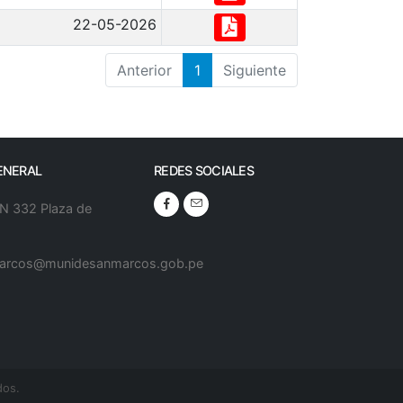
22-05-2026
Anterior
1
Siguiente
ENERAL
REDES SOCIALES
 N 332 Plaza de
arcos@munidesanmarcos.gob.pe
dos.