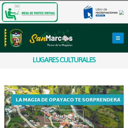
LUGARES CULTURALES
𝗟𝗔 𝗠𝗔𝗚𝗜𝗔 𝗗𝗘 𝗢𝗣𝗔𝗬𝗔𝗖𝗢 𝗧𝗘 𝗦𝗢𝗥𝗣𝗥𝗘𝗡𝗗𝗘𝗥𝗔́
Más Info.