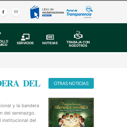
;">
OLLO
TRABAJA CON
SERVICIOS
NOTICIAS
MICO
NOSOTROS
𝐄𝐑𝐀 𝐃𝐄𝐋
OTRAS NOTICIAS
ional y la bandera
ón del serenazgo.
 institucional del