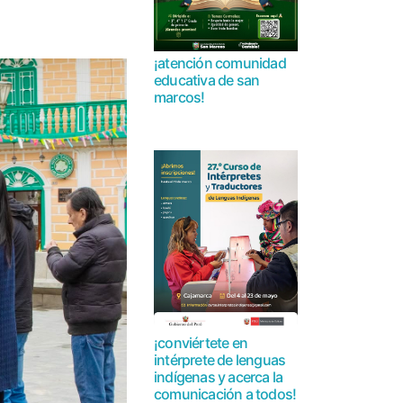
¡atención comunidad
educativa de san
marcos!
¡conviértete en
intérprete de lenguas
indígenas y acerca la
comunicación a todos!