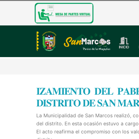
INICIO
𝐈𝐙𝐀𝐌𝐈𝐄𝐍𝐓𝐎 𝐃𝐄𝐋 𝐏𝐀𝐁
𝐃𝐈𝐒𝐓𝐑𝐈𝐓𝐎 𝐃𝐄 𝐒𝐀𝐍 𝐌𝐀
La Municipalidad de San Marcos realizó, co
del distrito. En esta ocasión estuvo a car
El acto reafirma el compromiso con los valor