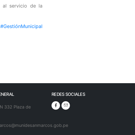
 al servicio de la
#GestiónMunicipal
ENERAL
REDES SOCIALES
 N 332 Plaza de
arcos@munidesanmarcos.gob.pe