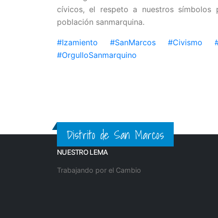
cívicos, el respeto a nuestros símbolos p
población sanmarquina.
#Izamiento
#SanMarcos
#Civismo
#
#OrgulloSanmarquino
Distrito de San Marcos
NUESTRO LEMA
Trabajando por el Cambio