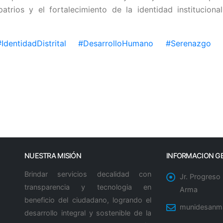
atrios y el fortalecimiento de la identidad institucional
IdentidadDistrital
#DesarrolloHumano
#Serenazgo
NUESTRA MISIÓN
INFORMACION G
Brindar servicios decalidad con
Jr. Progreso
transparencia y tecnologia en
Arma
beneficio del ciudadano, logrando el
munidesanm
desarrollo integral y sostenible de la