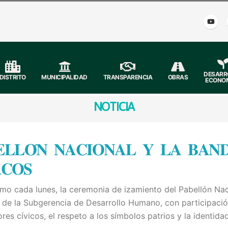
DESARR
DISTRITO
MUNICIPALIDAD
TRANSPARENCIA
OBRAS
ECONO
NOTICIA
𝐄𝐋𝐋𝐎́𝐍 𝐍𝐀𝐂𝐈𝐎𝐍𝐀𝐋 𝐘 𝐋𝐀 𝐁𝐀𝐍
𝐂𝐎𝐒
mo cada lunes, la ceremonia de izamiento del Pabellón Nac
go de la Subgerencia de Desarrollo Humano, con participaci
es cívicos, el respeto a los símbolos patrios y la identidad