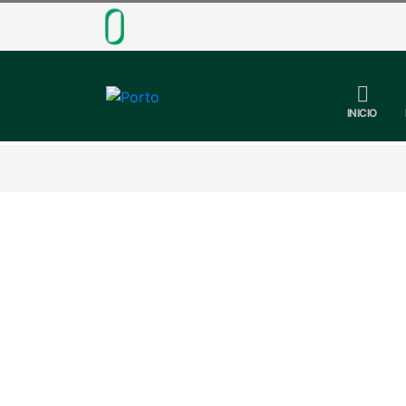
INICIO
¡Conviértete en Intér
Comunicación a Todos!
La Municipalidad de San Marcos invita a par
Postula hasta el 19 de marzo para la modal
aimara, kawki o jaqaru, podrás formarte como