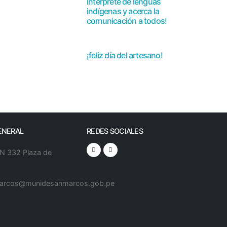
intérprete de lenguas
indígenas y acerca la
comunicación a todos!
uctores en Lenguas
¡feliz día del artesano!
que más ciudadanos
ENERAL
REDES SOCIALES
 N 332 Plaza de
arcos@munidesanmarcos.gob.pe