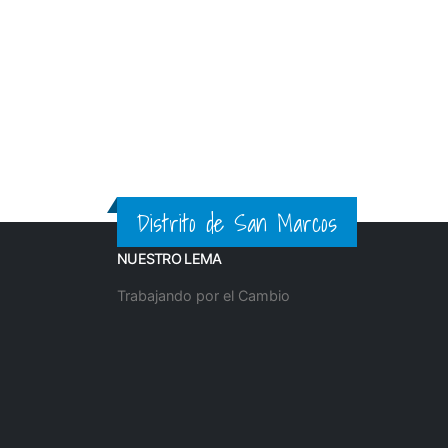
Publicado
hace 4 meses
La Municipalidad Distrital de San Marcos t
Indígenas, una valiosa oportunidad para for
Postula hasta el 19 de marzo
Modalidad presencial en Cajamarca, d
Distrito de San Marcos
Si dominas quechua, aimara, kawki o 
accedan a servicios en su propia lengua.
NUESTRO LEMA
Sé un puente entre el Estado y los pue
Trabajando por el Cambio
Inscríbete aquí:
https://forms.gle/fsN
o acércate a las Direcciones Desconcentrad