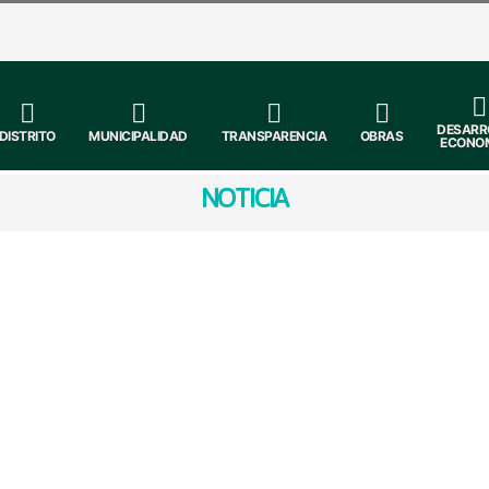
DESARR
DISTRITO
MUNICIPALIDAD
TRANSPARENCIA
OBRAS
ECONO
NOTICIA
prete de Lenguas Indígenas y
ticipar en el 27.º Curso de Intérpretes y Traductores en L
idad presencial en Cajamarca, del 4 al 23 de mayo. Si dom
 intérprete y facilitar la comunicación intercultural.