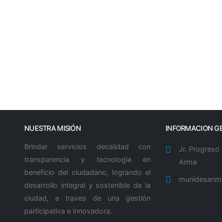
e invita a ser parte del 27.° Curso de Intérpretes y Trad
talecer la comunicación intercultural en nuestro país.
el 4 al 23 de mayo
jaqaru, podrás formarte como intérprete y contribuir a 
NUESTRA MISIÓN
INFORMACION G
blos indígenas u originarios.
Brindar servicios decalidad con
Jr. Progreso
transparencia y tecnologia en
Arma
ZvKPtuTonukjg9⁠�
beneficio del ciudadano, logrando el
munidesanm
desarrollo integral y sostenible de la
as de Cultura a nivel nacional.
ciudad, a traves de una gestión
participativa e innovadora.