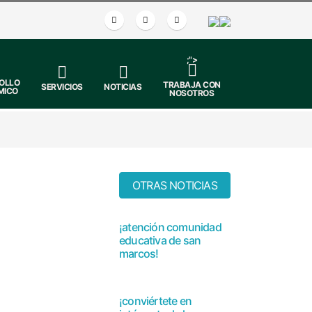
;">
OLLO
TRABAJA CON
SERVICIOS
NOTICIAS
MICO
NOSOTROS
 Acerca la
OTRAS NOTICIAS
¡atención comunidad
enguas Indígenas.
educativa de san
marcos!
inas quechua,
¡conviértete en