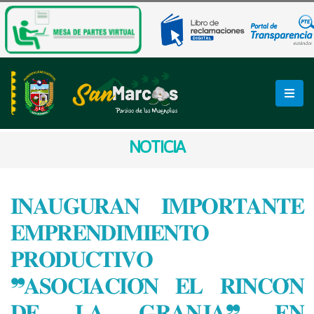
NOTICIA
𝐈𝐍𝐀𝐔𝐆𝐔𝐑𝐀𝐍 𝐈𝐌𝐏𝐎𝐑𝐓𝐀𝐍𝐓𝐄
𝐄𝐌𝐏𝐑𝐄𝐍𝐃𝐈𝐌𝐈𝐄𝐍𝐓𝐎
𝐏𝐑𝐎𝐃𝐔𝐂𝐓𝐈𝐕𝐎
❞𝐀𝐒𝐎𝐂𝐈𝐀𝐂𝐈𝐎́𝐍 𝐄𝐋 𝐑𝐈𝐍𝐂𝐎́𝐍
𝐃𝐄 𝐋𝐀 𝐆𝐑𝐀𝐍𝐉𝐀❞ 𝐄𝐍