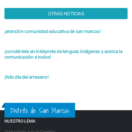
Publicado
hace 9 meses
OTRAS NOTICIAS
AVISO OFICIAL N° 0021-2025-ANA-AAA.M.ALA.HUARI
¡atención comunidad educativa de san marcos!
¡conviértete en intérprete de lenguas indígenas y acerca la
comunicación a todos!
¡feliz día del artesano!
Distrito de San Marcos
NUESTRO LEMA
Trabajando por el Cambio