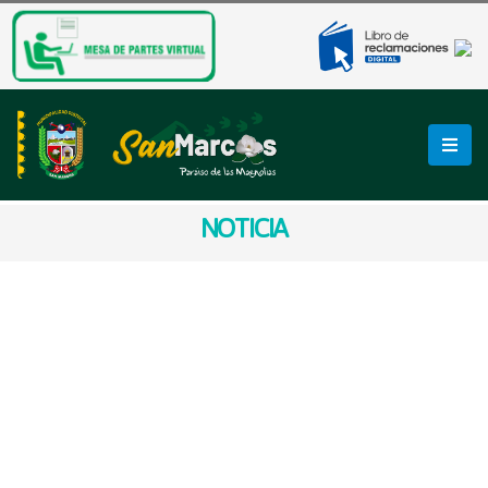
NOTICIA
𝐏𝐑𝐎𝐌𝐎𝐕𝐄𝐌𝐎𝐒 𝐇𝐀́𝐁𝐈𝐓𝐎𝐒
𝐒𝐎𝐒𝐓𝐄𝐍𝐈𝐁𝐋𝐄𝐒 𝐄𝐍 𝐍𝐔𝐄𝐒𝐓𝐑𝐎𝐒
𝐁𝐀𝐑𝐑𝐈𝐎𝐒
uestra Subgerencia de Servicios Públicos y Gestión
Ambiental, en coordinación con Perú Waste Innovation