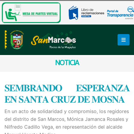
NOTICIA
𝐒𝐄𝐌𝐁𝐑𝐀𝐍𝐃𝐎 𝐄𝐒𝐏𝐄𝐑𝐀𝐍𝐙𝐀
𝐄𝐍 𝐒𝐀𝐍𝐓𝐀 𝐂𝐑𝐔𝐙 𝐃𝐄 𝐌𝐎𝐒𝐍𝐀
En un acto de solidaridad y compromiso, los regidores
del distrito de San Marcos, Mónica Jamanca Rosales y
Nilfredo Cadillo Vega, en representación del alcalde